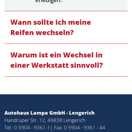
erledigen.
Wann sollte ich meine
Reifen wechseln?
Warum ist ein Wechsel in
einer Werkstatt sinnvoll?
Autohaus Lampa GmbH - Lengerich
Handruper Str. 12, 49838 Lengerich
Tel.:
0 5904 - 9361-1
| Fax: 0 5904 - 9361 - 44