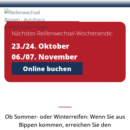
Reifenwechsel beim
Autohaus Lampa
bei
Nächstes Reifenwechsel-Wochenende:
Bippen
23./24. Oktober
06./07. November
Online buchen
Ob Sommer- oder Winterreifen: Wenn Sie aus
Bippen kommen, erreichen Sie den