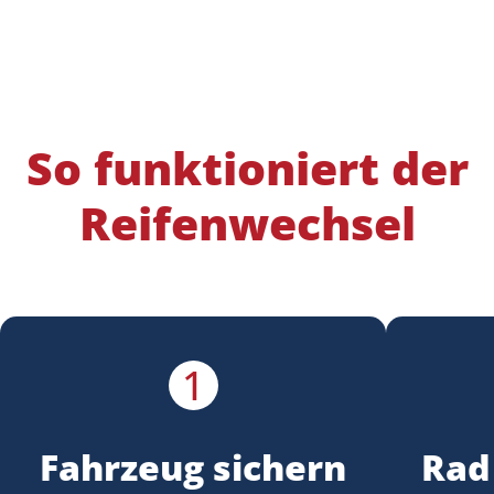
So funktioniert der
Reifenwechsel
1
Fahrzeug sichern
Rad