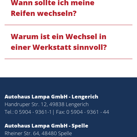
Wann sollte ich meine
Reifen wechseln?
Warum ist ein Wechsel in
einer Werkstatt sinnvoll?
Autohaus Lampa GmbH - Lengerich
Handruper Str. 12, 49838 Lengerich
Tel.:
0 5904 - 9361-1
| Fax: 0 5904 - 9361 - 44
Autohaus Lampa GmbH - Spelle
Rheiner Str. 64, 48480 Spelle